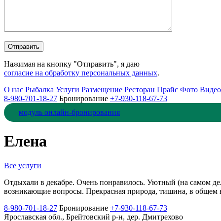
Нажимая на кнопку "Отправить", я даю
согласие на обработку персональных данных
.
О нас
Рыбалка
Услуги
Размещение
Ресторан
Прайс
Фото
Видео
8-980-701-18-27
Бронирование
+7-930-118-67-73
модуль онлайн-бронирования
Елена
Все услуги
Отдыхали в декабре. Очень понравилось. Уютный (на самом де
возникающие вопросы. Прекрасная природа, тишина, в общем вс
8-980-701-18-27
Бронирование
+7-930-118-67-73
Ярославская обл., Брейтовский р-н, дер. Дмитрехово