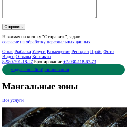
Нажимая на кнопку "Отправить", я даю
согласие на обработку персональных данных
.
О нас
Рыбалка
Услуги
Размещение
Ресторан
Прайс
Фото
Видео
Отзывы
Контакты
8-980-701-18-27
Бронирование
+7-930-118-67-73
модуль онлайн-бронирования
Мангальные зоны
Все услуги